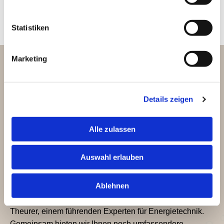
Statistiken
Marketing
Unsere Erfolgsgeschichte
Wasser ist unser Element
Details zeigen
Wasser ist essenziell für unser Leben – und seit über 30
Alle zulassen
Jahren liegt es uns am Herzen, Sie zuverlässig, sicher
und kosteneffizient damit zu versorgen. Mit Erfahrung und
Auswahl erlauben
Liebe zum Detail realisieren wir Lösungen in den
Bereichen Bad, Heizung und Flaschnerei, die weit über
Ablehnen
Schopfloch hinaus geschätzt werden.
Seit Anfang 2024 gehört Koch Haustechnik zur Firma
Theurer, einem führenden Experten für Energietechnik.
Gemeinsam bieten wir Ihnen noch umfassendere